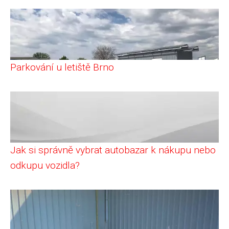
Parkování u letiště Brno
Jak si správně vybrat autobazar k nákupu nebo
odkupu vozidla?