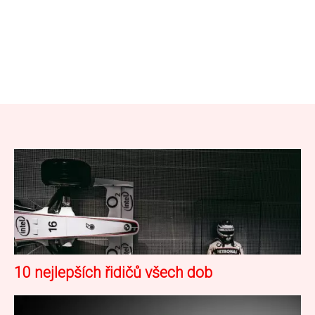
10 nejlepších řidičů všech dob