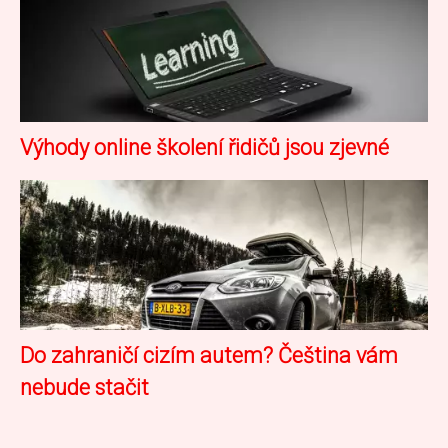
Výhody online školení řidičů jsou zjevné
Do zahraničí cizím autem? Čeština vám
nebude stačit