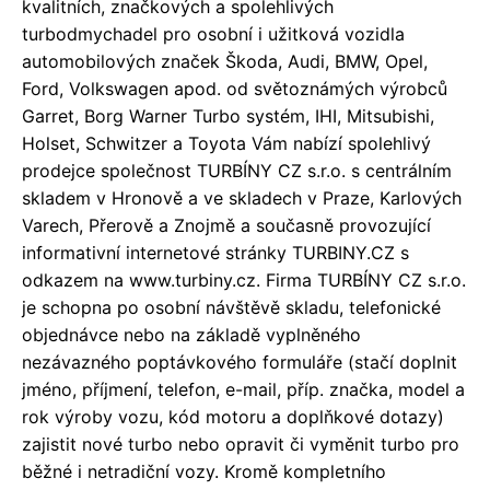
kvalitních, značkových a spolehlivých
turbodmychadel pro osobní i užitková vozidla
automobilových značek Škoda, Audi, BMW, Opel,
Ford, Volkswagen apod. od světoznámých výrobců
Garret, Borg Warner Turbo systém, IHI, Mitsubishi,
Holset, Schwitzer a Toyota Vám nabízí spolehlivý
prodejce společnost TURBÍNY CZ s.r.o. s centrálním
skladem v Hronově a ve skladech v Praze, Karlových
Varech, Přerově a Znojmě a současně provozující
informativní internetové stránky TURBINY.CZ s
odkazem na www.turbiny.cz. Firma TURBÍNY CZ s.r.o.
je schopna po osobní návštěvě skladu, telefonické
objednávce nebo na základě vyplněného
nezávazného poptávkového formuláře (stačí doplnit
jméno, příjmení, telefon, e-mail, příp. značka, model a
rok výroby vozu, kód motoru a doplňkové dotazy)
zajistit nové turbo nebo opravit či vyměnit turbo pro
běžné i netradiční vozy. Kromě kompletního