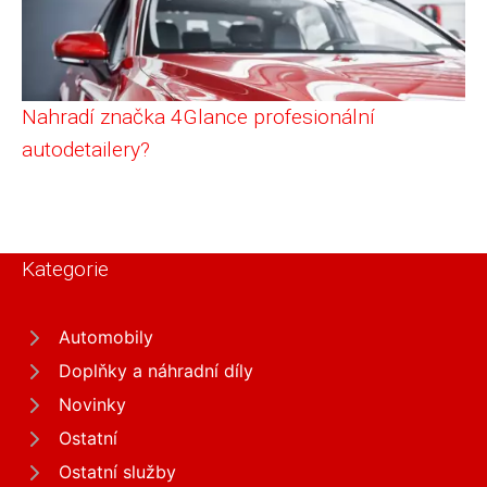
Nahradí značka 4Glance profesionální
autodetailery?
Kategorie
Automobily
Doplňky a náhradní díly
Novinky
Ostatní
Ostatní služby