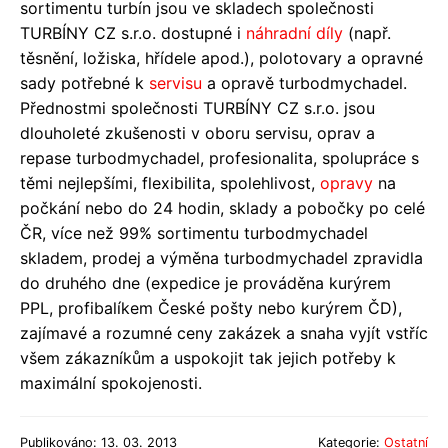
sortimentu turbín jsou ve skladech společnosti
TURBÍNY CZ s.r.o. dostupné i
náhradní díly
(např.
těsnění, ložiska, hřídele apod.), polotovary a opravné
sady potřebné k
servisu
a opravě turbodmychadel.
Přednostmi společnosti TURBÍNY CZ s.r.o. jsou
dlouholeté zkušenosti v oboru servisu, oprav a
repase turbodmychadel, profesionalita, spolupráce s
těmi nejlepšími, flexibilita, spolehlivost,
opravy
na
počkání nebo do 24 hodin, sklady a pobočky po celé
ČR, více než 99% sortimentu turbodmychadel
skladem, prodej a výměna turbodmychadel zpravidla
do druhého dne (expedice je prováděna kurýrem
PPL, profibalíkem České pošty nebo kurýrem ČD),
zajímavé a rozumné ceny zakázek a snaha vyjít vstříc
všem zákazníkům a uspokojit tak jejich potřeby k
maximální spokojenosti.
Publikováno: 13. 03. 2013
Kategorie:
Ostatní