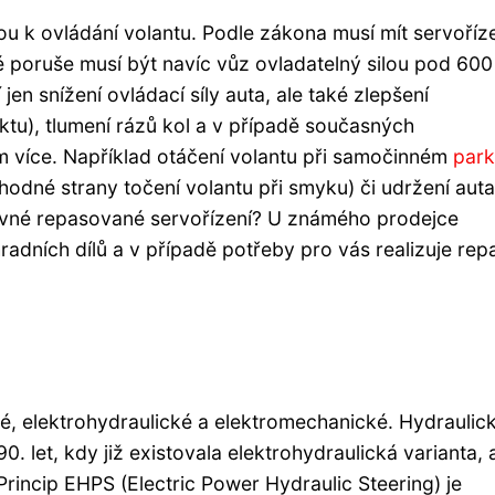
nou k ovládání volantu. Podle zákona musí mít servoříz
é poruše musí být navíc vůz ovladatelný silou pod 600
en snížení ovládací síly auta, ale také zlepšení
ktu), tlumení rázů kol a v případě současných
 více. Například otáčení volantu při samočinném
park
hodné strany točení volantu při smyku) či udržení auta
vné repasované servořízení? U známého prodejce
adních dílů a v případě potřeby pro vás realizuje rep
ké, elektrohydraulické a elektromechanické. Hydraulic
 let, kdy již existovala elektrohydraulická varianta, 
 Princip EHPS (Electric Power Hydraulic Steering) je