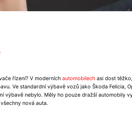
í
ovače řízení? V moderních
automobilech
asi dost těžko,
bavu. Ve standardní výbavě vozů jako Škoda Felicia, O
dní výbavě nebylo. Měly ho pouze dražší automobily vy
tě všechny nová auta.