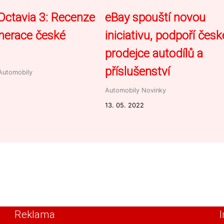
Octavia 3: Recenze
eBay spouští novou
enerace české
iniciativu, podpoří česk
prodejce autodílů a
příslušenství
Automobily
Automobily
Novinky
13. 05. 2022
Reklama