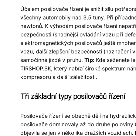
Účelem posilovače řízení je snížit sílu potřeb
všechny automobily nad 3,5 tuny. Při případn
newtonů. K výhodám posilovače řízení nepatří j
bezpečnosti (snadnější ovládání vozu při defe
elektromagnetických posilovačů ještě mnohem
vozu, další zlepšení bezpečnosti (naznačení v
samočinné jízdě v pruhu.
Tip:
Kde seženete le
TIRSHOP.SK, který nabízí široké spektrum náhr
kompresoru a další záležitosti.
Tři základní typy posilovačů řízení
Posilovače řízení se obecně dělí na hydraulic
posilovače dominovaly až do druhé poloviny 90.
objevila se jen v několika dražších vozidlech.