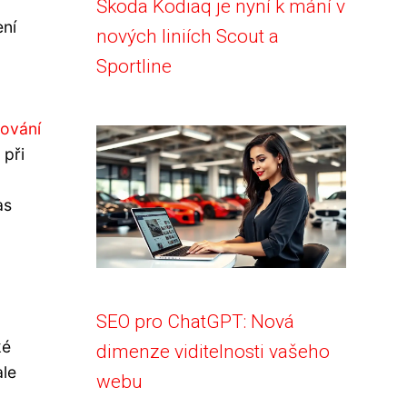
Škoda Kodiaq je nyní k mání v
ení
nových liniích Scout a
Sportline
ování
 při
as
SEO pro ChatGPT: Nová
ké
dimenze viditelnosti vašeho
ale
webu