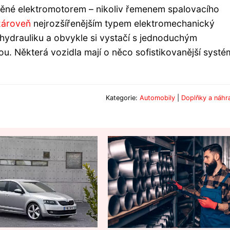
né elektromotorem – nikoliv řemenem spalovacího
zároveň
nejrozšířenějším typem elektromechanický
hydrauliku a obvykle si vystačí s jednoduchým
 Některá vozidla mají o něco sofistikovanější systé
Kategorie:
Automobily
|
Doplňky a náhra