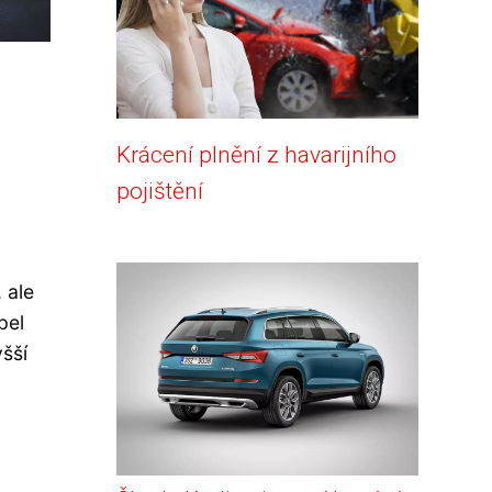
Krácení plnění z havarijního
pojištění
 ale
pel
šší