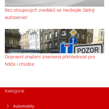
Bez sloupových zvedáků se neobejde žádný
autoservis!
Dopravní značení znamená přehlednost pro
řidiče i chodce
Kategorie
Automobily