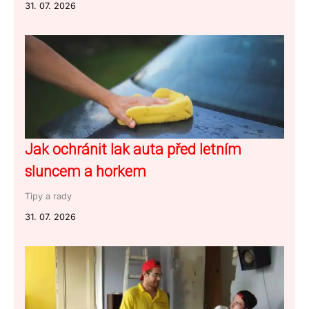
31. 07. 2026
Jak ochránit lak auta před letním
sluncem a horkem
Tipy a rady
31. 07. 2026