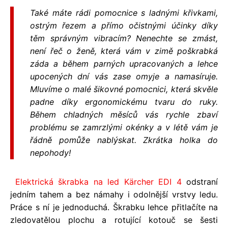
Také máte rádi pomocnice s ladnými křivkami,
ostrým řezem a přímo očistnými účinky díky
těm správným vibracím? Nenechte se zmást,
není řeč o ženě, která vám v zimě poškrabká
záda a během parných upracovaných a lehce
upocených dní vás zase omyje a namasíruje.
Mluvíme o malé šikovné pomocnici, která skvěle
padne díky ergonomickému tvaru do ruky.
Během chladných měsíců vás rychle zbaví
problému se zamrzlými okénky a v létě vám je
řádně pomůže nablýskat. Zkrátka holka do
nepohody!
Elektrická škrabka na led Kärcher EDI 4
odstraní
jedním tahem a bez námahy i odolnější vrstvy ledu.
Práce s ní je jednoduchá. Škrabku lehce přitlačíte na
zledovatělou plochu a rotující kotouč se šesti