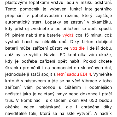
plastovými lopatkami vrstvu ledu v mžiku odstraní.
Tento pomocník je vybaven funkcí inteligentního
přepínání v pohotovostním režimu, který zajišťuje
automatický start. Lopatky se zastaví v okamžiku,
kdy přístroj zvednete a po přiložení se opět spustí.
Při plném nabití má baterie
výdrž
cca 15 minut, což
vystačí hned na několik dnů. Díky Li-Ion dobíjecí
baterii může zařízení zůstat ve
vozidle
i delší dobu,
aniž by se vybilo. Navíc LED kontrolka vám ukáže,
kdy je potřeba zařízení opět nabít. Pokud chcete
škrabku proměnit i na pomocnici do slunečných dní,
jednoduše ji stačí spojit s
letní sadou EDI 4
. Vyměníte
kotouč s nástavcem a jde se na věc! Vibrace z toho
zařízení vám pomohou s čištěním i odolnějších
nečistot jako je nalétaný hmyz nebo dokonce i ptačí
trus. V kombinaci s čističem oken RM 650 budou
okénka nejen nablýskaná, ale i chráněna díky
neviditelné folii, která se na skle vytvoří. A hadřík