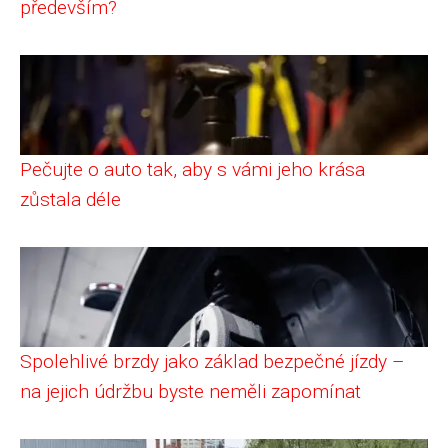
především?
Pečujte o auto tak, aby s vámi jeho krása
zůstala déle
Spolehlivé brzdy jako základ bezpečné jízdy –
na jejich údržbu byste neměli zapomínat