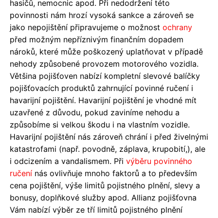
hasičů, nemocnic apod. Při nedodržení této
povinnosti nám hrozí vysoká sankce a zároveň se
jako nepojištění připravujeme o možnost
ochrany
před možným nepříznivým finančním dopadem
nároků, které může poškozený uplatňovat v případě
nehody způsobené provozem motorového vozidla.
Většina pojišťoven nabízí kompletní slevové balíčky
pojišťovacích produktů zahrnující povinné ručení i
havarijní pojištění. Havarijní pojištění je vhodné mít
uzavřené z důvodu, pokud zaviníme nehodu a
způsobíme si velkou škodu i na vlastním vozidle.
Havarijní pojištění nás zároveň chrání i před živelnými
katastrofami (např. povodně, záplava, krupobití,), ale
i odcizením a vandalismem. Při
výběru
povinného
ručení
nás ovlivňuje mnoho faktorů a to především
cena pojištění, výše limitů pojistného plnění, slevy a
bonusy, doplňkové služby apod. Allianz pojišťovna
Vám nabízí výběr ze tří limitů pojistného plnění