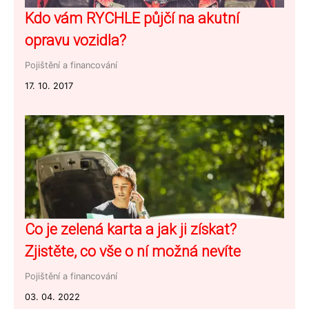
Kdo vám RYCHLE půjčí na akutní
opravu vozidla?
Pojištění a financování
17. 10. 2017
Co je zelená karta a jak ji získat?
Zjistěte, co vše o ní možná nevíte
Pojištění a financování
03. 04. 2022