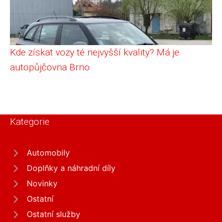
Kde získat vozy té nejvyšší kvality? Má je
autopůjčovna Brno
Kategorie
Automobily
Doplňky a náhradní díly
Novinky
Ostatní
Ostatní služby