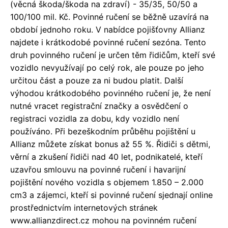
(věcná škoda/škoda na zdraví) - 35/35, 50/50 a
100/100 mil. Kč. Povinné ručení se běžně uzavírá na
období jednoho roku. V nabídce pojišťovny Allianz
najdete i krátkodobé povinné ručení sezóna. Tento
druh povinného ručení je určen těm řidičům, kteří své
vozidlo nevyužívají po celý rok, ale pouze po jeho
určitou část a pouze za ni budou platit. Další
výhodou krátkodobého povinného ručení je, že není
nutné vracet registrační značky a osvědčení o
registraci vozidla za dobu, kdy vozidlo není
používáno. Při bezeškodním průběhu pojištění u
Allianz můžete získat bonus až 55 %. Řidiči s dětmi,
věrní a zkušení řidiči nad 40 let, podnikatelé, kteří
uzavřou smlouvu na povinné ručení i havarijní
pojištění nového vozidla s objemem 1.850 – 2.000
cm3 a zájemci, kteří si povinné ručení sjednají online
prostřednictvím internetových stránek
www.allianzdirect.cz mohou na povinném ručení