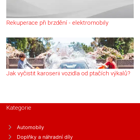
Rekuperace při brzdění - elektromobily
Jak vyčistit karoserii vozidla od ptačích výkalů?
Kategorie
Automobily
Doplňky a náhradní díly