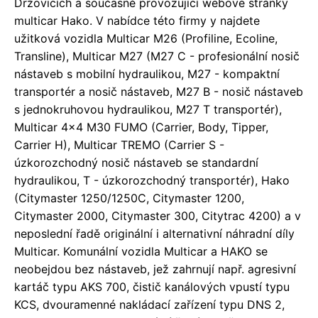
Držovicích a současně provozující webové stránky
multicar Hako. V nabídce této firmy y najdete
užitková vozidla Multicar M26 (Profiline, Ecoline,
Transline), Multicar M27 (M27 C - profesionální nosič
nástaveb s mobilní hydraulikou, M27 - kompaktní
transportér a nosič nástaveb, M27 B - nosič nástaveb
s jednokruhovou hydraulikou, M27 T transportér),
Multicar 4x4 M30 FUMO (Carrier, Body, Tipper,
Carrier H), Multicar TREMO (Carrier S -
úzkorozchodný nosič nástaveb se standardní
hydraulikou, T - úzkorozchodný transportér), Hako
(Citymaster 1250/1250C, Citymaster 1200,
Citymaster 2000, Citymaster 300, Citytrac 4200) a v
neposlední řadě originální i alternativní náhradní díly
Multicar. Komunální vozidla Multicar a HAKO se
neobejdou bez nástaveb, jež zahrnují např. agresivní
kartáč typu AKS 700, čistič kanálových vpustí typu
KCS, dvouramenné nakládací zařízení typu DNS 2,