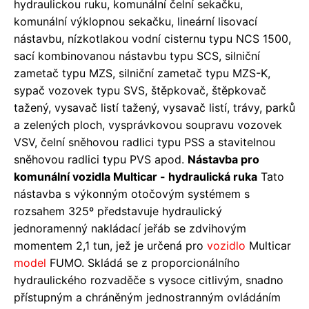
hydraulickou ruku, komunální čelní sekačku,
komunální výklopnou sekačku, lineární lisovací
nástavbu, nízkotlakou vodní cisternu typu NCS 1500,
sací kombinovanou nástavbu typu SCS, silniční
zametač typu MZS, silniční zametač typu MZS-K,
sypač vozovek typu SVS, štěpkovač, štěpkovač
tažený, vysavač listí tažený, vysavač listí, trávy, parků
a zelených ploch, vysprávkovou soupravu vozovek
VSV, čelní sněhovou radlici typu PSS a stavitelnou
sněhovou radlici typu PVS apod.
Nástavba pro
komunální vozidla Multicar - hydraulická ruka
Tato
nástavba s výkonným otočovým systémem s
rozsahem 325º představuje hydraulický
jednoramenný nakládací jeřáb se zdvihovým
momentem 2,1 tun, jež je určená pro
vozidlo
Multicar
model
FUMO. Skládá se z proporcionálního
hydraulického rozvaděče s vysoce citlivým, snadno
přístupným a chráněným jednostranným ovládáním