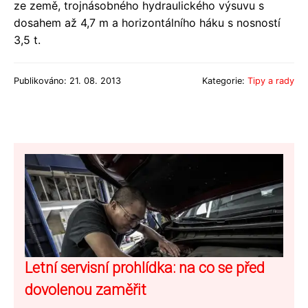
ze země, trojnásobného hydraulického výsuvu s
dosahem až 4,7 m a horizontálního háku s nosností
3,5 t.
Publikováno: 21. 08. 2013
Kategorie:
Tipy a rady
Letní servisní prohlídka: na co se před
dovolenou zaměřit