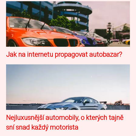
Jak na internetu propagovat autobazar?
Nejluxusnější automobily, o kterých tajně
sní snad každý motorista