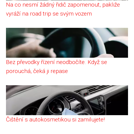
Na co nesmí žádný řidič zapomenout, pakliže
vyráží na road trip se svým vozem
Bez převodky řízení neodbočíte. Když se
porouchá, čeká ji repase
Čištění s autokosmetikou si zamilujete!