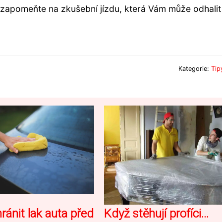
ezapomeňte na zkušební jízdu, která Vám může odhalit
Kategorie:
Tip
ránit lak auta před
Když stěhují profíci…