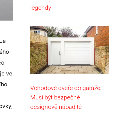
legendy
 Je
vého
co
je ve
ího
Vchodové dveře do garáže:
Musí být bezpečné i
rovky,
designově nápadité