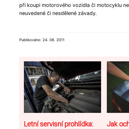
při koupi motorového vozidla či motocyklu n
neuvedené či nesdělené závady.
Publikováno: 24. 08. 2011
Letní servisní prohlídka:
Jak och