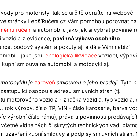
ávody pro motoristy, tak se určitě obraťte na webové
vé stránky LepšíRučení.cz Vám pomohou porovnat na
nnému ručení
a automobilu jako jak si vybrat povinné r
í vozidla z evidence,
povinná výbava osobního
ence, bodový systém a pokuty aj. a dále Vám nabízí
tomobilu jako jsou
ekologická likvidace
vozidel, výpov
 kupní smlouva na automobil a motocykl aj.
 motocyklu je
zároveň
smlouvou o jeho prodeji.
Tyto k
astupující osobou a adresu smluvních stran (tj.
(u motorového vozidla - značka vozidla, typ vozidla,
, rok výroby, číslo TP, VIN - číslo karoserie, barva vo
íc výrobní číslo rámu), práva a povinnosti prodávající
 včetně viditelných či skrytých technických vad, platn
m uzavření kupní smlouvy a podpisy smluvních stran. 