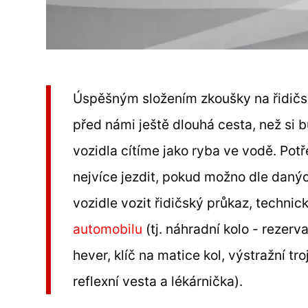
Úspěšným složením zkoušky na řidičsk
před námi ještě dlouhá cesta, než si b
vozidla cítíme jako ryba ve vodě. Potř
nejvíce jezdit, pokud možno dle daných
vozidle vozit řidičský průkaz, techni
automobilu
(tj. náhradní kolo - rezer
hever, klíč na matice kol, výstražní tr
reflexní vesta a lékárnička).