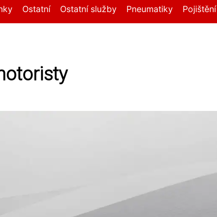
nky
Ostatní
Ostatní služby
Pneumatiky
Pojištěn
motoristy