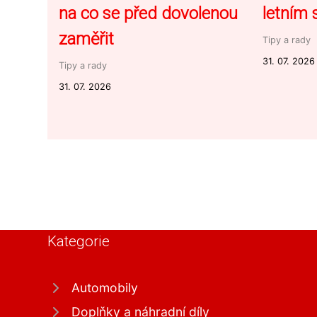
na co se před dovolenou
letním
zaměřit
Tipy a rady
31. 07. 2026
Tipy a rady
31. 07. 2026
Kategorie
Automobily
Doplňky a náhradní díly