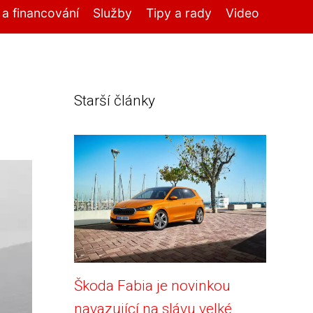
í a financování
Služby
Tipy a rady
Video
Starší články
Škoda Fabia je novinkou
navazující na slávu velké