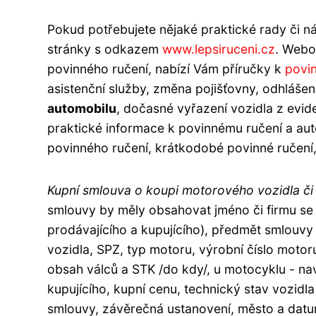
Pokud potřebujete nějaké praktické rady či n
stránky s odkazem
www.lepsiruceni.cz
. Webo
povinného ručení, nabízí Vám příručky k
povi
asistenční služby, změna pojišťovny, odhlášen
automobilu
, dočasné vyřazení vozidla z evid
praktické informace k povinnému ručení a au
povinného ručení, krátkodobé povinné ručení,
Kupní smlouva o koupi motorového vozidla či
smlouvy by měly obsahovat jméno či firmu se z
prodávajícího a kupujícího), předmět smlouvy 
vozidla, SPZ, typ motoru, výrobní číslo motoru
obsah válců a STK /do kdy/, u motocyklu - nav
kupujícího, kupní cenu, technický stav vozidla
smlouvy, závěrečná ustanovení, město a datu