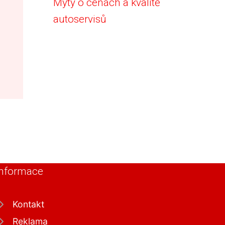
Mýty o cenách a kvalitě
autoservisů
Informace
Kontakt
Reklama