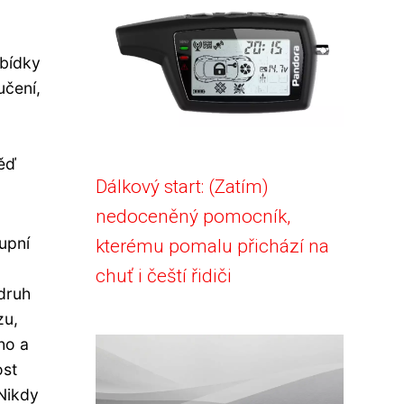
bídky
učení,
ěď
Dálkový start: (Zatím)
nedoceněný pomocník,
upní
kterému pomalu přichází na
chuť i čeští řidiči
 druh
zu,
ho a
ost
Nikdy