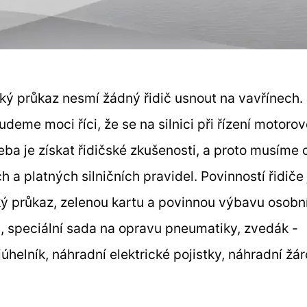
ý průkaz nesmí žádný řidič usnout na vavřínech.
udeme moci říci, že se na silnici při řízení motoro
eba je získat řidičské zkušenosti, a proto musíme 
 a platných silničních pravidel. Povinností řidiče 
cký průkaz, zelenou kartu a povinnou výbavu osobn
va, speciální sada na opravu pneumatiky, zvedák -
ojúhelník, náhradní elektrické pojistky, náhradní žá