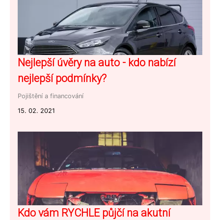
Nejlepší úvěry na auto - kdo nabízí
nejlepší podmínky?
Pojištění a financování
15. 02. 2021
Kdo vám RYCHLE půjčí na akutní