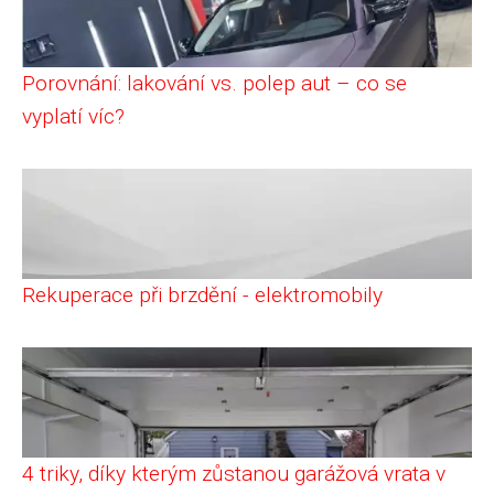
Porovnání: lakování vs. polep aut – co se
vyplatí víc?
Rekuperace při brzdění - elektromobily
4 triky, díky kterým zůstanou garážová vrata v