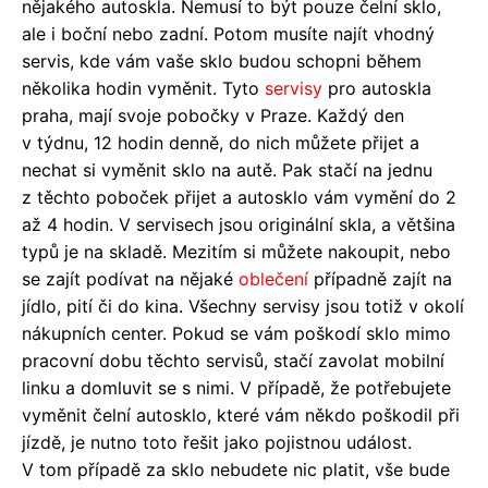
nějakého autoskla. Nemusí to být pouze čelní sklo,
ale i boční nebo zadní. Potom musíte najít vhodný
servis, kde vám vaše sklo budou schopni během
několika hodin vyměnit. Tyto
servisy
pro autoskla
praha, mají svoje pobočky v Praze. Každý den
v týdnu, 12 hodin denně, do nich můžete přijet a
nechat si vyměnit sklo na autě. Pak stačí na jednu
z těchto poboček přijet a autosklo vám vymění do 2
až 4 hodin. V servisech jsou originální skla, a většina
typů je na skladě. Mezitím si můžete nakoupit, nebo
se zajít podívat na nějaké
oblečení
případně zajít na
jídlo, pití či do kina. Všechny servisy jsou totiž v okolí
nákupních center. Pokud se vám poškodí sklo mimo
pracovní dobu těchto servisů, stačí zavolat mobilní
linku a domluvit se s nimi. V případě, že potřebujete
vyměnit čelní autosklo, které vám někdo poškodil při
jízdě, je nutno toto řešit jako pojistnou událost.
V tom případě za sklo nebudete nic platit, vše bude