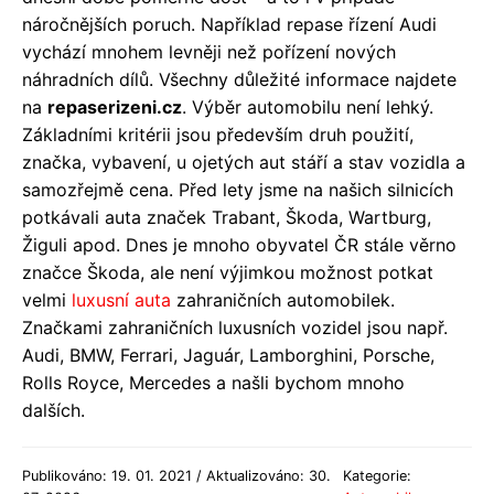
náročnějších poruch. Například repase řízení Audi
vychází mnohem levněji než pořízení nových
náhradních dílů. Všechny důležité informace najdete
na
repaserizeni.cz
. Výběr automobilu není lehký.
Základními kritérii jsou především druh použití,
značka, vybavení, u ojetých aut stáří a stav vozidla a
samozřejmě cena. Před lety jsme na našich silnicích
potkávali auta značek Trabant, Škoda, Wartburg,
Žiguli apod. Dnes je mnoho obyvatel ČR stále věrno
značce Škoda, ale není výjimkou možnost potkat
velmi
luxusní auta
zahraničních automobilek.
Značkami zahraničních luxusních vozidel jsou např.
Audi, BMW, Ferrari, Jaguár, Lamborghini, Porsche,
Rolls Royce, Mercedes a našli bychom mnoho
dalších.
Publikováno: 19. 01. 2021 / Aktualizováno: 30.
Kategorie: