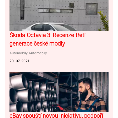
Škoda Octavia 3: Recenze třetí
generace české modly
Automobily
Automobily
20. 07. 2021
eBay spouští novou iniciativu, podpoří