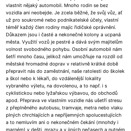
vlastnit nějaký automobil. Mnoho rodin se bez
vozidla ani neobejde. Je zcela běžné, že svůj vůz, ať
už pro soukromé nebo podnikatelské účely, vlastní
téměř každý člen rodiny majíc řidičské oprávnění.
Důkazem jsou i časté a nekonečné kolony a ucpaná
města. Využití vozů je pestré a dává svým majitelům
volnost svobodného pohybu. Osobní automobil nám
šetří mnoho času, jelikož nám umožňuje na rozdíl od
městské hromadné doprav v relativně krátké době
přepravit nás do zaměstnání, naše ratolesti do školek
a škol nebo k lékaři, do vzdálenější lokality
vybraného výletu, na dovolenou, a to např. i s
cyklistickou nebo lyžařskou výbavou, do obchodů
apod. Přeprava ve vlastním vozidle nás ušetří stresu
z přeplněného autobusu, tramvaje, metra nebo vlaku
plných chrchlajících a nepříjemných spolucestujících
a to nemluvím ani o nekonečném čekání (mnohdy i
marném) v dešti, mrazu a v jiných nečasech a nutném