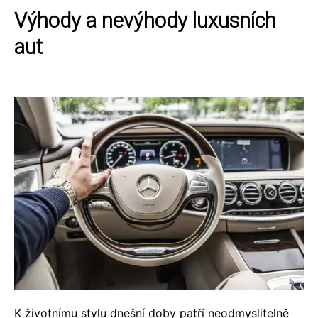
Výhody a nevýhody luxusních
aut
K životnímu stylu dnešní doby patří neodmyslitelně