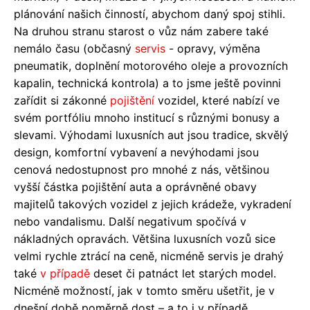
plánování našich činností, abychom daný spoj stihli.
Na druhou stranu starost o vůz nám zabere také
nemálo času (občasný
servis
- opravy, výměna
pneumatik, doplnění motorového oleje a provozních
kapalin, technická kontrola) a to jsme ještě povinni
zařídit si zákonné
pojištění
vozidel, které nabízí ve
svém portfóliu mnoho institucí s různými bonusy a
slevami. Výhodami luxusních aut jsou tradice, skvělý
design, komfortní vybavení a nevýhodami jsou
cenová nedostupnost pro mnohé z nás, většinou
vyšší částka pojištění auta a oprávněné obavy
majitelů takových vozidel z jejich krádeže, vykradení
nebo vandalismu. Další negativum spočívá v
nákladných opravách. Většina luxusních vozů sice
velmi rychle ztrácí na ceně, nicméně servis je drahý
také
v případě
deset či patnáct let starých model.
Nicméně možností, jak v tomto směru ušetřit, je v
dnešní době poměrně dost – a to i v případě