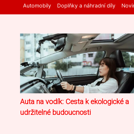
Automobily
Doplňky a náhradní díly
Novi
Auta na vodík: Cesta k ekologické a
udržitelné budoucnosti