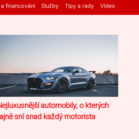
í a financování
Služby
Tipy a rady
Video
Nejluxusnější automobily, o kterých
tajně sní snad každý motorista