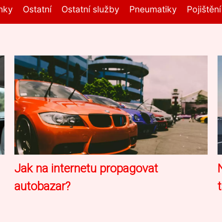
nky
Ostatní
Ostatní služby
Pneumatiky
Pojištěn
Jak na internetu propagovat
autobazar?