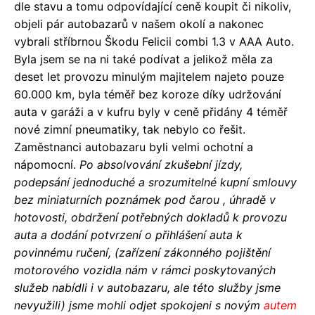
dle stavu a tomu odpovídající ceně koupit či nikoliv,
objeli pár autobazarů v našem okolí a nakonec
vybrali stříbrnou Škodu Felicii combi 1.3 v AAA Auto.
Byla jsem se na ni také podívat a jelikož měla za
deset let provozu minulým majitelem najeto pouze
60.000 km, byla téměř bez koroze díky udržování
auta v garáži a v kufru byly v ceně přidány 4 téměř
nové zimní pneumatiky, tak nebylo co řešit.
Zaměstnanci autobazaru byli velmi ochotní a
nápomocní.
Po absolvování zkušební jízdy,
podepsání jednoduché a srozumitelné kupní smlouvy
bez miniaturních poznámek pod čarou , úhradě v
hotovosti, obdržení potřebných dokladů k provozu
auta a dodání potvrzení o přihlášení auta k
povinnému ručení, (zařízení zákonného pojištění
motorového vozidla nám v rámci poskytovaných
služeb nabídli i v autobazaru, ale této služby jsme
nevyužili) jsme mohli odjet spokojeni s novým
autem