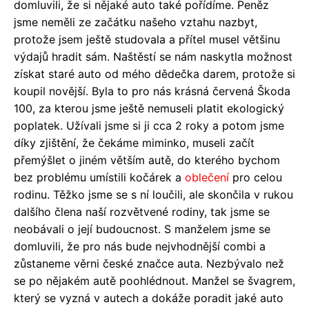
domluvili, že si nějaké auto také pořídíme. Peněz
jsme neměli ze začátku našeho vztahu nazbyt,
protože jsem ještě studovala a přítel musel většinu
výdajů hradit sám. Naštěstí se nám naskytla možnost
získat staré auto od mého dědečka darem, protože si
koupil novější. Byla to pro nás krásná červená Škoda
100, za kterou jsme ještě nemuseli platit ekologický
poplatek. Užívali jsme si ji cca 2 roky a potom jsme
díky zjištění, že čekáme miminko, museli začít
přemýšlet o jiném větším autě, do kterého bychom
bez problému umístili kočárek a
oblečení
pro celou
rodinu. Těžko jsme se s ní loučili, ale skončila v rukou
dalšího člena naší rozvětvené rodiny, tak jsme se
neobávali o její budoucnost. S manželem jsme se
domluvili, že pro nás bude nejvhodnější combi a
zůstaneme věrni české značce auta. Nezbývalo než
se po nějakém autě poohlédnout. Manžel se švagrem,
který se vyzná v autech a dokáže poradit jaké auto