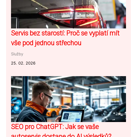
Servis bez starostí: Proč se vyplatí mít
vše pod jednou střechou
Služby
25. 02. 2026
SEO pro ChatGPT: Jak se vaše
autoservis dostane do AI výsledků?