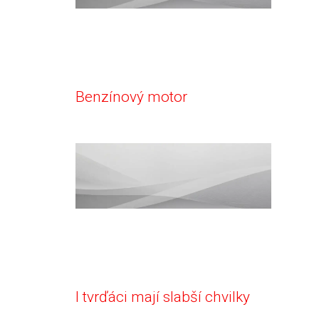
Benzínový motor
I tvrďáci mají slabší chvilky