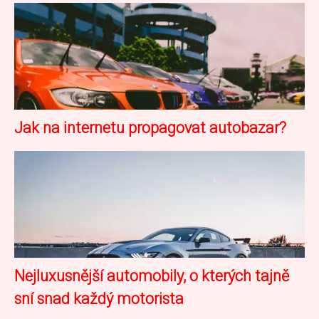
Jak na internetu propagovat autobazar?
Nejluxusnější automobily, o kterých tajně
sní snad každý motorista