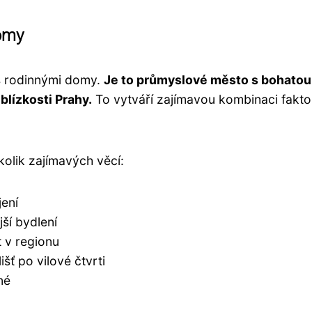
domy
 s rodinnými domy.
Je to průmyslové město s bohatou
blízkosti Prahy.
To vytváří zajímavou kombinaci fakto
ěkolik zajímavých věcí:
ení
jší bydlení
t v regionu
šť po vilové čtvrti
né