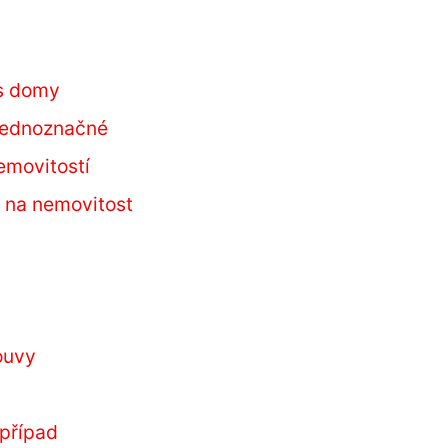
 s domy
 jednoznačné
emovitostí
y na nemovitost
ouvy
 případ