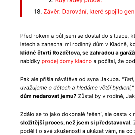
Kdy raději prodat
Závěr: Darování, které spojilo ge
Před rokem a půl jsem se dostal do situace, 
letech a zanechal mi rodinný dům v Kladně, k
klidné čtvrti Rozdělova, se zahradou a garáží
nabídky
prodej domy kladno
a počítal, že pod
Pak ale přišla návštěva od syna Jakuba.
"Tati
uvažujeme o dětech a hledáme větší bydlení,"
dům nedarovat jemu?
Zůstal by v rodině, Jak
Zdálo se to jako dokonalé řešení, ale cesta k 
složitější proces, než jsem si představoval
.
podělit o své zkušenosti a ukázat vám, na co