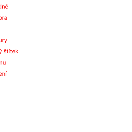
dně
ora
ury
 štítek
omu
ení