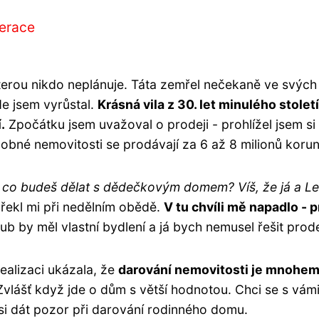
nerace
kterou nikdo neplánuje. Táta zemřel nečekaně ve svých
de jsem vyrůstal.
Krásná vila z 30. let minulého století
.
Zpočátku jsem uvažoval o prodeji - prohlížel jsem si
obné nemovitosti se prodávají za 6 až 8 milionů korun
, co budeš dělat s dědečkovým domem? Víš, že já a L
řekl mi při nedělním obědě.
V tu chvíli mě napadlo - 
ub by měl vlastní bydlení a já bych nemusel řešit prode
realizaci ukázala, že
darování nemovitosti je mnohe
 Zvlášť když jde o dům s větší hodnotou. Chci se s vám
 si dát pozor při darování rodinného domu.