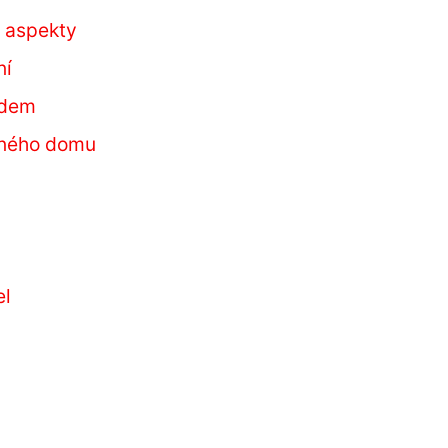
é aspekty
ní
edem
inného domu
el