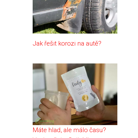
Jak řešit korozi na autě?
Máte hlad, ale málo času?