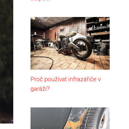
Proč používat infrazářiče v
garáži?