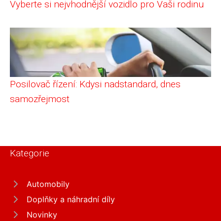
Vyberte si nejvhodnější vozidlo pro Vaši rodinu
Posilovač řízení: Kdysi nadstandard, dnes
samozřejmost
Kategorie
Automobily
Doplňky a náhradní díly
Novinky