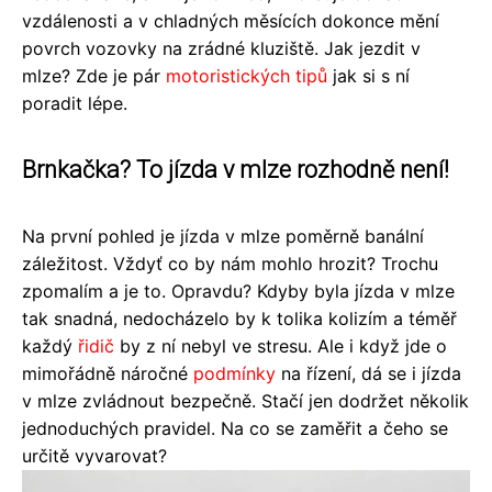
vzdálenosti a v chladných měsících dokonce mění
povrch vozovky na zrádné kluziště. Jak jezdit v
mlze? Zde je pár
motoristických tipů
jak si s ní
poradit lépe.
Brnkačka? To jízda v mlze rozhodně není!
Na první pohled je jízda v mlze poměrně banální
záležitost. Vždyť co by nám mohlo hrozit? Trochu
zpomalím a je to. Opravdu? Kdyby byla jízda v mlze
tak snadná, nedocházelo by k tolika kolizím a téměř
každý
řidič
by z ní nebyl ve stresu. Ale i když jde o
mimořádně náročné
podmínky
na řízení, dá se i jízda
v mlze zvládnout bezpečně. Stačí jen dodržet několik
jednoduchých pravidel. Na co se zaměřit a čeho se
určitě vyvarovat?