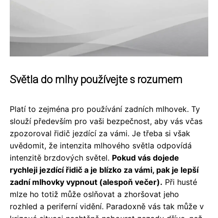
Světla do mlhy používejte s rozumem
Platí to zejména pro používání zadních mlhovek. Ty
slouží především pro vaši bezpečnost, aby vás včas
zpozoroval řidič jezdící za vámi. Je třeba si však
uvědomit, že intenzita mlhového světla odpovídá
intenzitě brzdových světel.
Pokud vás dojede
rychleji jezdící řidič a je blízko za vámi, pak je lepší
zadní mlhovky vypnout (alespoň večer).
Při husté
mlze ho totiž může oslňovat a zhoršovat jeho
rozhled a periferní vidění. Paradoxně vás tak může v