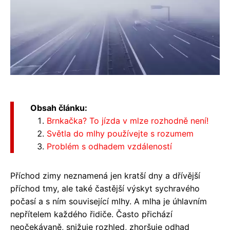
Obsah článku:
Brnkačka? To jízda v mlze rozhodně není!
Světla do mlhy používejte s rozumem
Problém s odhadem vzdáleností
Příchod zimy neznamená jen kratší dny a dřívější
příchod tmy, ale také častější výskyt sychravého
počasí a s ním související mlhy. A mlha je úhlavním
nepřítelem každého řidiče. Často přichází
neočekávaně, snižuje rozhled, zhoršuje odhad