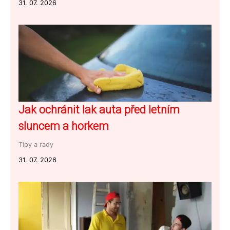
31. 07. 2026
Jak ochránit lak auta před letním
sluncem a horkem
Tipy a rady
31. 07. 2026