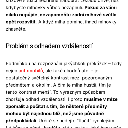
krizové situaci nechtěně nabourat zezadu dříve, než
kdybyste mlhovky vůbec nezapnuli.
Pokud za vámi
nikdo nepůjde, nezapomeňte zadní mlhové světlo
opět rozsvítit.
A když mlha pomine, ihned mlhovky
zhasněte.
Problém s odhadem vzdáleností
Podmínkou na rozpoznání jakýchkoli překážek – tedy
nejen
automobilů
, ale také chodců atd. - je
dostatečný světelný kontrast mezi pozorovaným
předmětem a okolím. A čím je mlha hustší, tím je
tento kontrast menší. To výrazným způsobem
zhoršuje odhad vzdálenosti. I proto
musíme v mlze
zpomalit a počítat s tím, že některé předměty
mohou být najednou blíž, než jsme původně
předpokládali
. Určitě se nedejte "tlačit" rychlejším
řidičům za vámi. Jezděte vždy jen tak, jaké jsou vaše