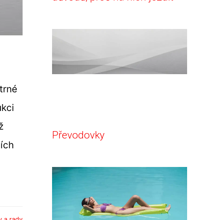
trné
kci
ž
Převodovky
ních
y a rady