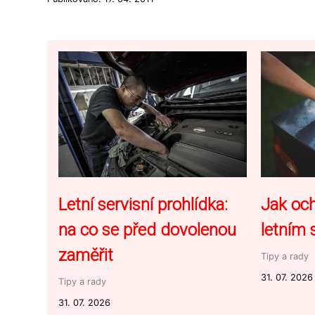
Letní servisní prohlídka:
Jak och
na co se před dovolenou
letním
zaměřit
Tipy a rady
31. 07. 2026
Tipy a rady
31. 07. 2026