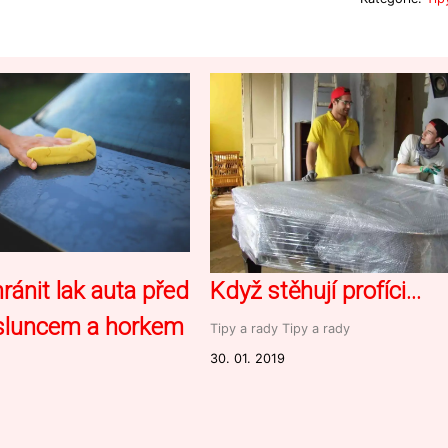
ránit lak auta před
Když stěhují profíci…
 sluncem a horkem
Tipy a rady
Tipy a rady
30. 01. 2019