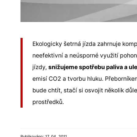
Ekologicky šetrná jízda zahrnuje komp
neefektivní a neúsporné využití poho
jízdy,
snižujeme spotřebu paliva a ul
emisí CO2 a tvorbu hluku. Přeborníkem
bude chtít, stačí si osvojit několik dů
prostředků.
Publikováno: 17. 04. 2011