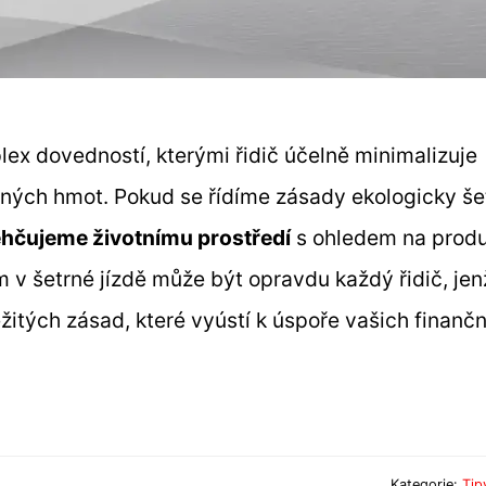
lex dovedností, kterými řidič účelně minimalizuje
nných hmot. Pokud se řídíme zásady ekologicky še
ehčujeme životnímu prostředí
s ohledem na produ
 v šetrné jízdě může být opravdu každý řidič, jen
ležitých zásad, které vyústí k úspoře vašich finanč
Kategorie:
Tip