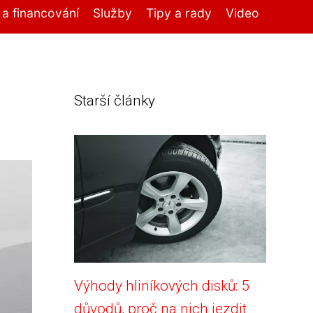
í a financování
Služby
Tipy a rady
Video
Starší články
Výhody hliníkových disků: 5
důvodů, proč na nich jezdit