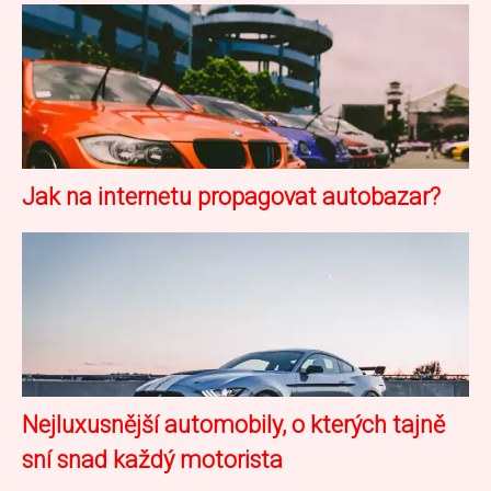
Jak na internetu propagovat autobazar?
Nejluxusnější automobily, o kterých tajně
sní snad každý motorista