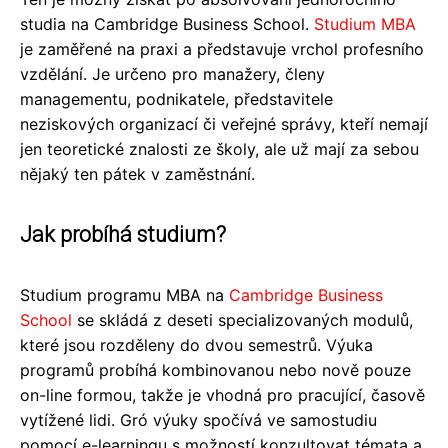
studia na Cambridge Business School.
Studium MBA
je zaměřené na praxi a představuje vrchol profesního
vzdělání. Je určeno pro manažery, členy
managementu, podnikatele, představitele
neziskových organizací či veřejné správy, kteří nemají
jen teoretické znalosti ze školy, ale už mají za sebou
nějaký ten pátek v zaměstnání.
Jak probíhá studium?
Studium programu MBA na
Cambridge Business
School
se skládá z deseti specializovaných modulů,
které jsou rozděleny do dvou semestrů. Výuka
programů probíhá kombinovanou nebo nově pouze
on-line formou, takže je vhodná pro pracující, časově
vytížené lidi. Gró výuky spočívá ve samostudiu
pomocí e-learningu s možností konzultovat témata a