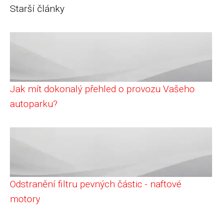
Starší články
Jak mít dokonalý přehled o provozu Vašeho
autoparku?
Odstranění filtru pevných částic - naftové
motory