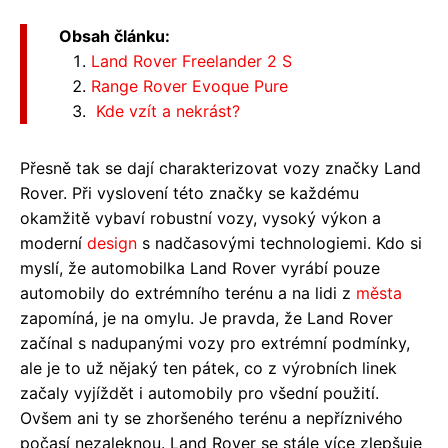
Obsah článku:
Land Rover Freelander 2 S
Range Rover Evoque Pure
Kde vzít a nekrást?
Přesně tak se dají charakterizovat vozy značky Land
Rover. Při vyslovení této značky se každému
okamžitě vybaví robustní vozy, vysoký výkon a
moderní
design
s nadčasovými technologiemi. Kdo si
myslí, že automobilka Land Rover vyrábí pouze
automobily do extrémního terénu a na lidi z
města
zapomíná, je na omylu. Je pravda, že Land Rover
začínal s nadupanými vozy pro extrémní podmínky,
ale je to už nějaký ten pátek, co z výrobních linek
začaly vyjíždět i automobily pro všední použití.
Ovšem ani ty se zhoršeného terénu a nepříznivého
počasí nezaleknou. Land Rover se stále více zlepšuje