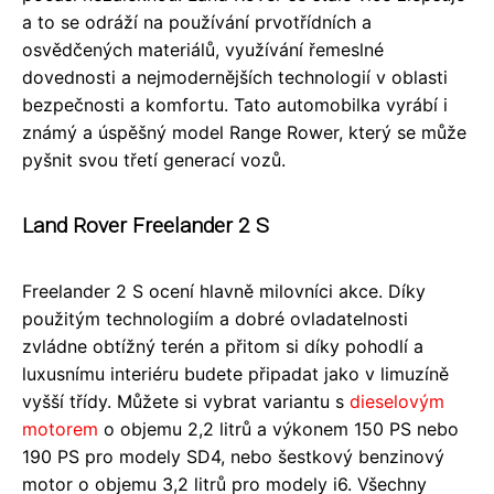
a to se odráží na používání prvotřídních a
osvědčených materiálů, využívání řemeslné
dovednosti a nejmodernějších technologií v oblasti
bezpečnosti a komfortu. Tato automobilka vyrábí i
známý a úspěšný model Range Rower, který se může
pyšnit svou třetí generací vozů.
Land Rover Freelander 2 S
Freelander 2 S ocení hlavně milovníci akce. Díky
použitým technologiím a dobré ovladatelnosti
zvládne obtížný terén a přitom si díky pohodlí a
luxusnímu interiéru budete připadat jako v limuzíně
vyšší třídy. Můžete si vybrat variantu s
dieselovým
motorem
o objemu 2,2 litrů a výkonem 150 PS nebo
190 PS pro modely SD4, nebo šestkový benzinový
motor o objemu 3,2 litrů pro modely i6. Všechny