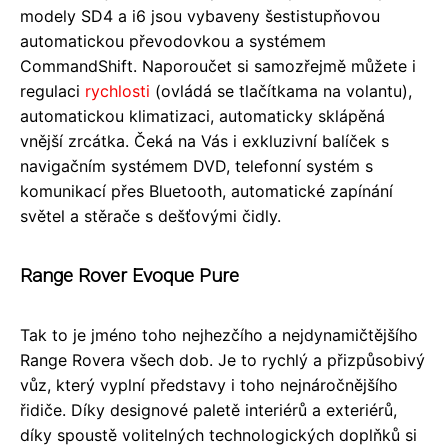
modely SD4 a i6 jsou vybaveny šestistupňovou
automatickou převodovkou a systémem
CommandShift. Naporoučet si samozřejmě můžete i
regulaci
rychlosti
(ovládá se tlačítkama na volantu),
automatickou klimatizaci, automaticky sklápěná
vnější zrcátka. Čeká na Vás i exkluzivní balíček s
navigačním systémem DVD, telefonní systém s
komunikací přes Bluetooth, automatické zapínání
světel a stěrače s dešťovými čidly.
Range Rover Evoque Pure
Tak to je jméno toho nejhezčího a nejdynamičtějšího
Range Rovera všech dob. Je to rychlý a přizpůsobivý
vůz, který vyplní představy i toho nejnáročnějšího
řidiče. Díky designové paletě interiérů a exteriérů,
díky spoustě volitelných technologických doplňků si