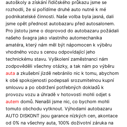
autoškoly a získání řidičského průkazu jsme se
rozhodli, že si pořídíme druhé auto nutné k mé
podnikatelské činnosti. Naše volba byla jasná, dali
jsme opět přednost autobazaru před autosalonem.
Pro jistotu jsme o doprovod do autobazaru požádali
našeho švagra jako vlastního automechanika
amatéra, který nám měl být nápomocen k výběru
vhodného vozu s cenou odpovídající jeho
technickému stavu. Vyškolení zaměstnanci nám
zodpověděli všechny otázky, a tak nám po výběru
auta
a zkušební jízdě nebránilo nic k tomu, abychom
k obé spokojenosti podepsali srozumitelnou kupní
smlouvu a po obdržení potřebných dokladů k
provozu vozu a úhradě v hotovosti mohli odjet s
autem
domů. Nenašli jsme nic, co bychom mohli
tomuto obchodu vytknout. Výhodami autobazaru
AUTO DISKONT jsou garance nízkých cen, akontace
od 0% na všechny auta, 100% doživotní záruka na