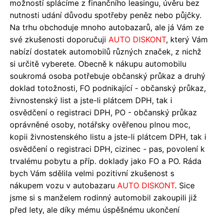
možností splácíme z finančního leasingu, úvěru bez
nutnosti udání důvodu spotřeby peněz nebo půjčky.
Na trhu obchoduje mnoho autobazarů, ale já Vám ze
své zkušenosti doporučuji
AUTO DISKONT
, který Vám
nabízí dostatek automobilů různých značek, z nichž
si určitě vyberete. Obecně k nákupu automobilu
soukromá osoba potřebuje občanský průkaz a druhý
doklad totožnosti, FO podnikající - občanský průkaz,
živnostenský list a jste-li plátcem DPH, tak i
osvědčení o registraci DPH, PO - občanský průkaz
oprávněné osoby, notářsky ověřenou plnou moc,
kopii živnostenského listu a jste-li plátcem DPH, tak i
osvědčení o registraci DPH, cizinec - pas, povolení k
trvalému pobytu a příp. doklady jako FO a PO. Ráda
bych Vám sdělila velmi pozitivní zkušenost s
nákupem vozu v autobazaru
AUTO DISKONT
. Sice
jsme si s manželem rodinný automobil zakoupili již
před lety, ale díky mému úspěšnému ukončení