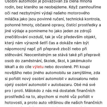
Osobní automobil je považován za člena mnoha
rodin, bez kterého se neobejdeme. Když zamhouříme
oči nad nezbytnými výdaji našeho motorového
miláčka jako jsou povinné ručení, technická kontrola,
pohonné hmoty, občasné opravy, čistící prostředky a
jiné výdaje a pomineme ho jako jeden ze zdrojů
znečišťování ovzduší, tak je vůz především objekt,
který nám výrazně šetří čas a dokáže nám být
nápomocný např. při přepravě zboží nebo při
stěhování. Neocenitelným se stává také při přepravě
osob do zaměstnání, školek, škol, k jakémukoliv
lékaři a do cíle
výletu
nebo dovolené. Při koupi
novějšího nebo jiného automobilu se zamýšlíme, zda
si pořídit nový osobní automobil v autosalonu nebo
ojetý osobní automobil v autobazaru. Obé má své
pro i proti. Málokdo z nás má dostatek finančních
prostředků na to, abychom si mohli vůz pořídit v
hotovosti, a proto auto většinou dle našich finančních