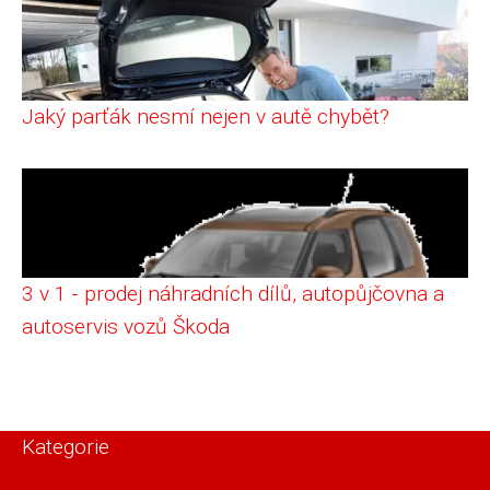
Jaký parťák nesmí nejen v autě chybět?
3 v 1 - prodej náhradních dílů, autopůjčovna a
autoservis vozů Škoda
Kategorie